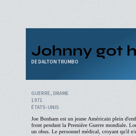
Aller
au
contenu
principal
ACCUEIL
PROGRAMME
Navigation
PROCHAINEMENT
Johnny got h
principale
ÉVÉNEMENTS
CINÉ-CLUBS
DALTON TRUMBO
INFOS PRATIQUES
GUERRE, DRAME
1971
ÉTATS-UNIS
Joe Bonham est un jeune Américain plein d'enth
front pendant la Première Guerre mondiale. Lor
un obus. Le personnel médical, croyant qu'il n'