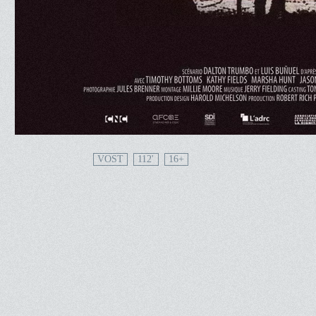
VOST
112'
16