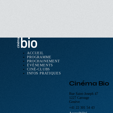
ACCUEIL
PROGRAMME
Navigation
PROCHAINEMENT
principale
ÉVÉNEMENTS
CINÉ-CLUBS
INFOS PRATIQUES
Cinéma Bio
Rue Saint-Joseph 47
1227 Carouge
Genève
+41 22 301 54 43