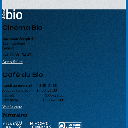
Cinéma Bio
Rue Saint-Joseph 47
1227 Carouge
Genève
+41 22 301 54 43
Accessibilité
Café du Bio
Lundi au mercredi 13:30–21:00
Jeudi et vendredi 13:30–21:30
Samedi 9:00–21:30
Dimanche 13:30–21:00
Voir la carte
Partenaires