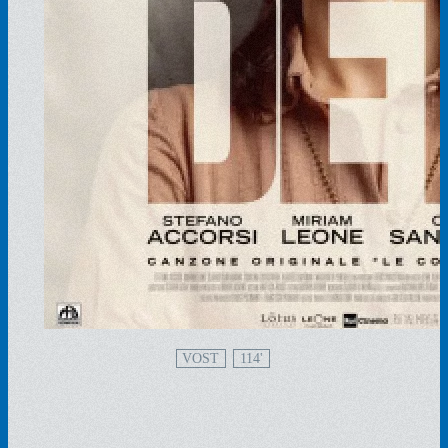
VOST
114'