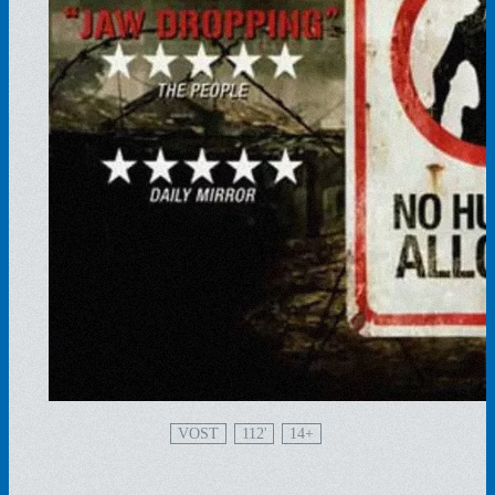
VOST
112'
14