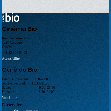
Cinéma Bio
Rue Saint-Joseph 47
1227 Carouge
Genève
+41 22 301 54 43
Accessibilité
Café du Bio
Lundi au mercredi 13:30–21:00
Jeudi et vendredi 13:30–21:30
Samedi 9:00–21:30
Dimanche 13:30–21:00
Voir la carte
Partenaires