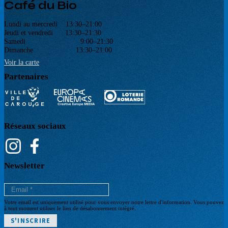
Café du Bio
Lundi au mercredi 13:30–21:00
Jeudi et vendredi 13:30–21:30
Samedi 9:00–21:30
Dimanche 13:30–21:00
Voir la carte
Partenaires
Réseaux sociaux
Newsletter
Votre email est uniquement utilisé pour vous envoyer notre lettre d'information. Vous pouvez
à tout moment utiliser le lien de désabonnement intégré.