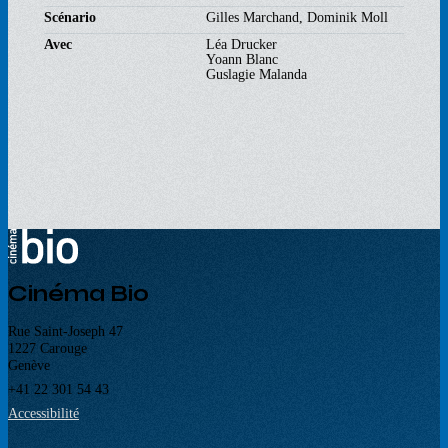
Scénario
Gilles Marchand, Dominik Moll
Avec
Léa Drucker
Yoann Blanc
Guslagie Malanda
Cinéma Bio
Rue Saint-Joseph 47
1227 Carouge
Genève
+41 22 301 54 43
Accessibilité