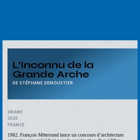
Aller
au
contenu
principal
L'Inconnu de la
Grande Arche
STÉPHANE DEMOUSTIER
DRAME
2025
FRANCE
1982. François Mitterrand lance un concours d’architecture