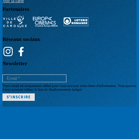
Voir la carte
Partenaires
Réseaux sociaux
Newsletter
Votre email est uniquement utilisé pour vous envoyer notre lettre d'information. Vous pouvez
à tout moment utiliser le lien de désabonnement intégré.
POLITIQUE DE CONFIDENTIALITÉ
Pied
CGV BILLETTERIE
ARCHIVES
de
BILLETTERIE
page