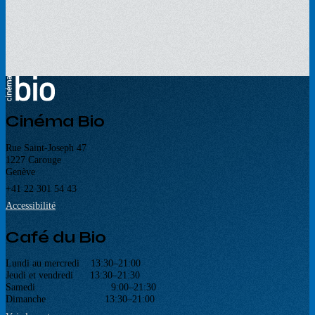
Cinéma Bio
Rue Saint-Joseph 47
1227 Carouge
Genève
+41 22 301 54 43
Accessibilité
Café du Bio
Lundi au mercredi 13:30–21:00
Jeudi et vendredi 13:30–21:30
Samedi 9:00–21:30
Dimanche 13:30–21:00