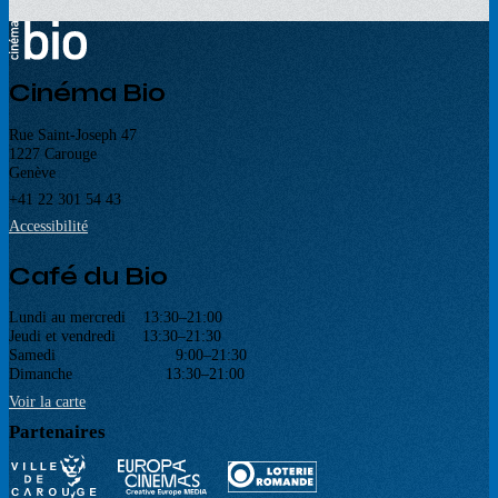
Cinéma Bio
Rue Saint-Joseph 47
1227 Carouge
Genève
+41 22 301 54 43
Accessibilité
Café du Bio
Lundi au mercredi 13:30–21:00
Jeudi et vendredi 13:30–21:30
Samedi 9:00–21:30
Dimanche 13:30–21:00
Voir la carte
Partenaires