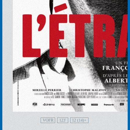
VOFR
123'
12 (14)