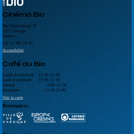
Cinéma Bio
Rue Saint-Joseph 47
1227 Carouge
Genève
+41 22 301 54 43
Accessibilité
Café du Bio
Lundi au mercredi 13:30–21:00
Jeudi et vendredi 13:30–21:30
Samedi 9:00–21:30
Dimanche 13:30–21:00
Voir la carte
Partenaires