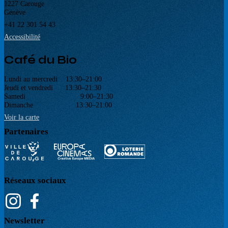
1227 Carouge
Genève
+41 22 301 54 43
Accessibilité
Café du Bio
Lundi au mercredi 13:30–21:00
Jeudi et vendredi 13:30–21:30
Samedi 9:00–21:30
Dimanche 13:30–21:00
Voir la carte
Partenaires
Réseaux sociaux
Newsletter