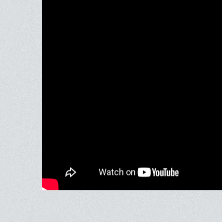
raconté du point de vue du costume.
Bande-an