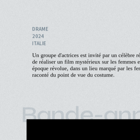
Aller
au
contenu
principal
ACCUEIL
PROGRAMME
Navigation
PROCHAINEMENT
Diamanti
principale
ÉVÉNEMENTS
CINÉ-CLUBS
FERZAN OZPETEK
INFOS PRATIQUES
DRAME
2024
ITALIE
Un groupe d'actrices est invité par un célèbre ré
de réaliser un film mystérieux sur les femmes et
époque révolue, dans un lieu marqué par les fe