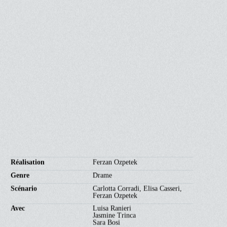
VOST
135'
16 (16)