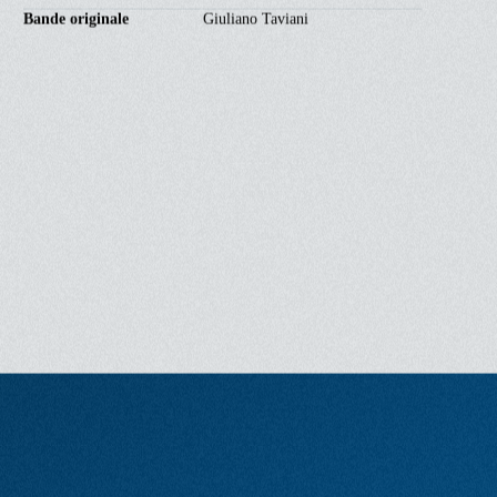
Réalisation
Ferzan Ozpetek
Genre
Drame
Scénario
Carlotta Corradi, Elisa Casseri,
Ferzan Ozpetek
Avec
Luisa Ranieri
Jasmine Trinca
Sara Bosi
Bande originale
Giuliano Taviani