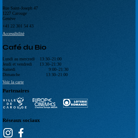
Rue Saint-Joseph 47
1227 Carouge
Genève
+41 22 301 54 43
Accessibilité
Café du Bio
Lundi au mercredi 13:30–21:00
Jeudi et vendredi 13:30–21:30
Samedi 9:00–21:30
Dimanche 13:30–21:00
Voir la carte
Partenaires
Réseaux sociaux