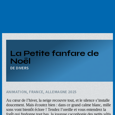
Aller
au
contenu
principal
La Petite fanfare de
Noël
DIVERS
ANIMATION, FRANCE, ALLEMAGNE 2025
Au cœur de l’hiver, la neige recouvre tout, et le silence s’installe
doucement. Mais écoutez bien : dans ce grand calme blanc, mille
sons vont bientôt éclore ! Tendez l’oreille et vous entendrez la
forêt qui fredonne tout bas, la joyeuse cacophonie des petits yétis