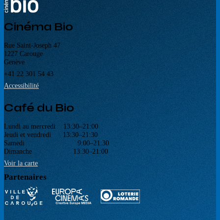
Cinéma Bio
Rue Saint-Joseph 47
1227 Carouge
Genève
+41 22 301 54 43
Accessibilité
Café du Bio
Lundi au mercredi 13:30–21:00
Jeudi et vendredi 13:30–21:30
Samedi 9:00–21:30
Dimanche 13:30–21:00
Voir la carte
Partenaires