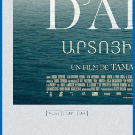
VOST
104'
16