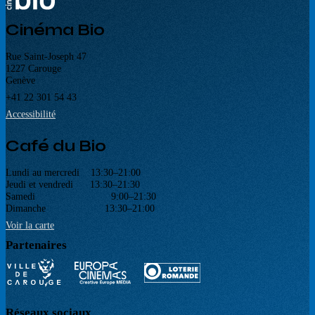
Cinéma Bio
Rue Saint-Joseph 47
1227 Carouge
Genève
+41 22 301 54 43
Accessibilité
Café du Bio
Lundi au mercredi 13:30–21:00
Jeudi et vendredi 13:30–21:30
Samedi 9:00–21:30
Dimanche 13:30–21:00
Voir la carte
Partenaires
Réseaux sociaux