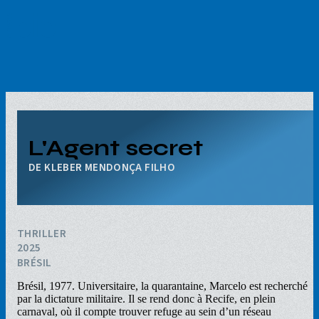
Aller
au
contenu
principal
L'Agent secret
KLEBER MENDONÇA FILHO
THRILLER
2025
BRÉSIL
Brésil, 1977. Universitaire, la quarantaine, Marcelo est recherché
par la dictature militaire. Il se rend donc à Recife, en plein
carnaval, où il compte trouver refuge au sein d’un réseau