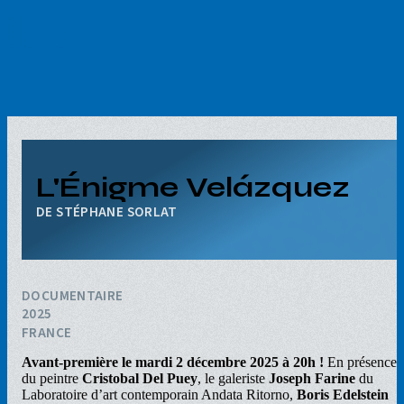
Aller
au
contenu
principal
L'Énigme Velázquez
STÉPHANE SORLAT
DOCUMENTAIRE
2025
FRANCE
Avant-première le mardi 2 décembre 2025 à 20h !
En présence
du peintre
Cristobal Del Puey
, le galeriste
Joseph Farine
du
Laboratoire d’art contemporain Andata Ritorno,
Boris Edelstein