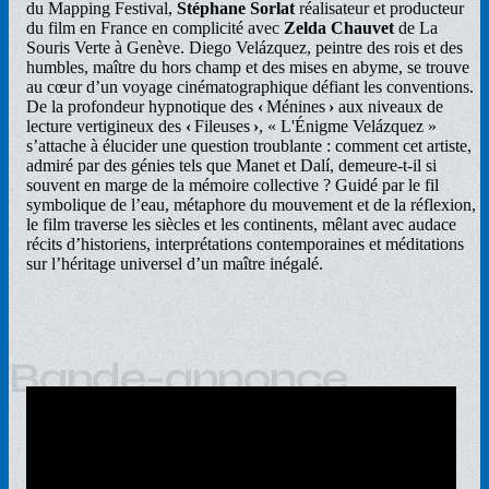
du Mapping Festival,
Stéphane Sorlat
réalisateur et producteur
du film en France en complicité avec
Zelda Chauvet
de La
Souris Verte à Genève. Diego Velázquez, peintre des rois et des
humbles, maître du hors champ et des mises en abyme, se trouve
au cœur d’un voyage cinématographique défiant les conventions.
De la profondeur hypnotique des
‹
Ménines
›
aux niveaux de
lecture vertigineux des
‹
Fileuses
›
, « L'Énigme Velázquez »
s’attache à élucider une question troublante : comment cet artiste,
admiré par des génies tels que Manet et Dalí, demeure-t-il si
souvent en marge de la mémoire collective ? Guidé par le fil
symbolique de l’eau, métaphore du mouvement et de la réflexion,
le film traverse les siècles et les continents, mêlant avec audace
récits d’historiens, interprétations contemporaines et méditations
sur l’héritage universel d’un maître inégalé.
Bande-annonce