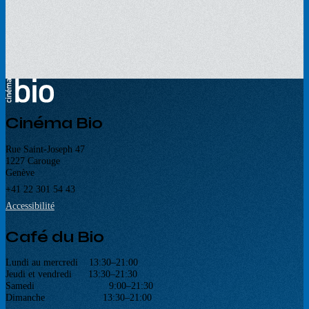
Cinéma Bio
Rue Saint-Joseph 47
1227 Carouge
Genève
+41 22 301 54 43
Accessibilité
Café du Bio
Lundi au mercredi 13:30–21:00
Jeudi et vendredi 13:30–21:30
Samedi 9:00–21:30
Dimanche 13:30–21:00