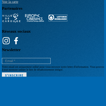
Voir la carte
Partenaires
Réseaux sociaux
Newsletter
Votre email est uniquement utilisé pour vous envoyer notre lettre d'information. Vous pouvez
à tout moment utiliser le lien de désabonnement intégré.
POLITIQUE DE CONFIDENTIALITÉ
Pied
CGV BILLETTERIE
ARCHIVES
de
BILLETTERIE
page