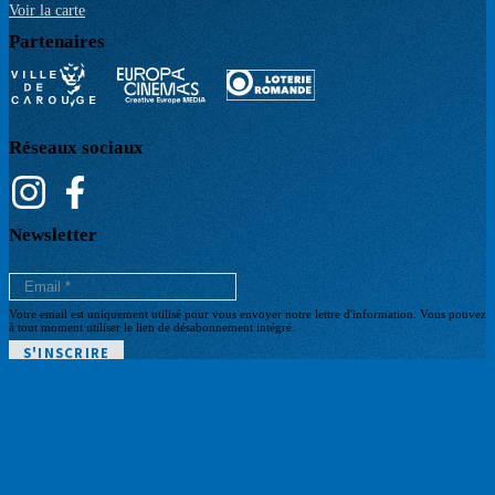
Voir la carte
Partenaires
Réseaux sociaux
Newsletter
Votre email est uniquement utilisé pour vous envoyer notre lettre d'information. Vous pouvez
à tout moment utiliser le lien de désabonnement intégré.
POLITIQUE DE CONFIDENTIALITÉ
Pied
CGV BILLETTERIE
ARCHIVES
de
BILLETTERIE
page