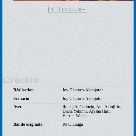
78'
EN COURS
Crédits
Réalisation
Joy Gharoro-Akpojotor
Scénario
Joy Gharoro-Akpojotor
Avec
Ronkę Adékoluęjo, Ann Akinjirin,
Diana Yekinni, Aiysha Hart,
Harriet Webb
Bande originale
Ré Olunuga