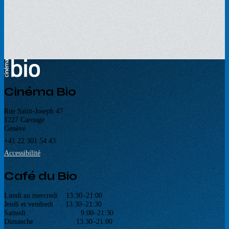
Cinéma Bio
Rue Saint-Joseph 47
1227 Carouge
Genève
+41 22 301 54 43
Accessibilité
Café du Bio
Lundi au mercredi 13:30–21:00
Jeudi et vendredi 13:30–21:30
Samedi 9:00–21:30
Dimanche 13:30–21:00