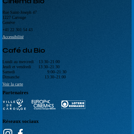
Cinéma Bio
Rue Saint-Joseph 47
1227 Carouge
Genève
+41 22 301 54 43
Accessibilité
Café du Bio
Lundi au mercredi 13:30–21:00
Jeudi et vendredi 13:30–21:30
Samedi 9:00–21:30
Dimanche 13:30–21:00
Voir la carte
Partenaires
Réseaux sociaux