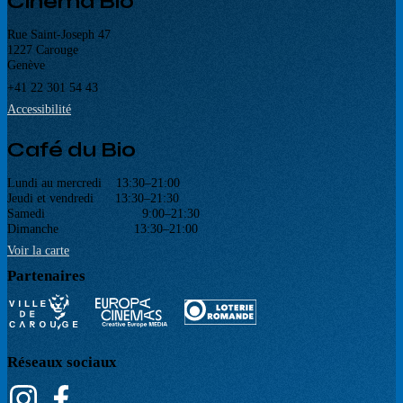
Cinéma Bio
Rue Saint-Joseph 47
1227 Carouge
Genève
+41 22 301 54 43
Accessibilité
Café du Bio
Lundi au mercredi 13:30–21:00
Jeudi et vendredi 13:30–21:30
Samedi 9:00–21:30
Dimanche 13:30–21:00
Voir la carte
Partenaires
Réseaux sociaux