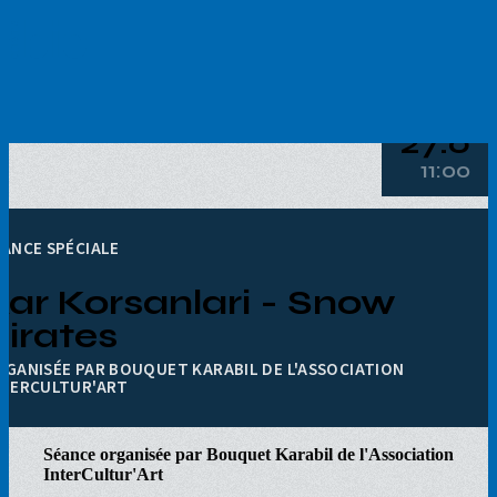
Aller
au
contenu
principal
27.6
11:00
ÉANCE SPÉCIALE
Kar Korsanlari - Snow
Pirates
RGANISÉE PAR BOUQUET KARABIL DE L'ASSOCIATION
NTERCULTUR'ART
Séance organisée par Bouquet Karabil de l'Association
InterCultur'Art